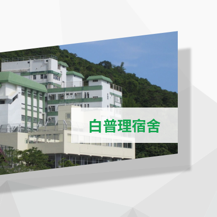
白普理宿舍